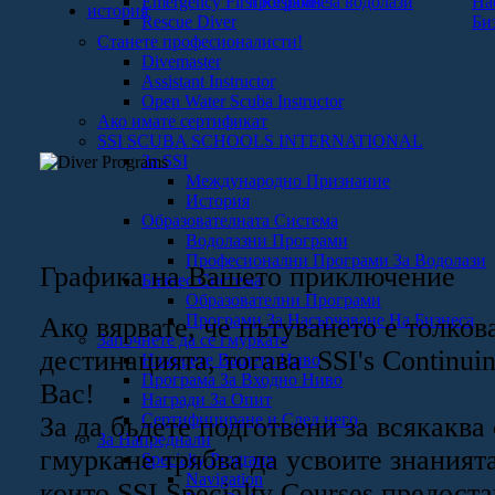
Emergency First Response
програми за водолази
На
история
Rescue Diver
Би
Станете професионалисти!
Divemaster
Assistant Instructor
Open Water Scuba Instructor
Ако имате сертификат
SSI SCUBA SCHOOLS INTERNATIONAL
За SSI
Международно Признание
История
Образователната Система
Водолазни Програми
Професионални Програми За Водолази
Графика на Вашето приключение
Бизнес Система
Образователни Програми
Програми За Насърчаване На Бизнеса
Ако вярвате, че пътуването е толков
Започнете да се гмуркате
дестинацията, тогава SSI's Continuin
Намерете Вашето Ниво
Програма За Входно Ниво
Вас!
Награди За Опит
Сертифициране и След него
За да бъдете подготвени за всякаква
За Напреднали
гмуркане трябва да усвоите знаният
Specialty Programs
Navigation
които SSI Specialty Courses предоста