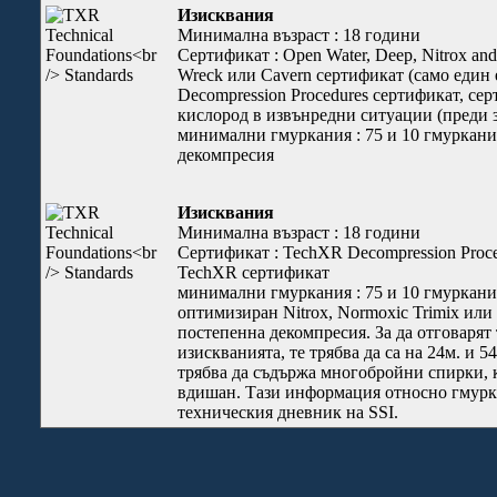
Изисквания
Минимална възраст : 18 години
Сертификат : Open Water, Deep, Nitrox and 
Wreck или Cavern сертификат (само един
Decompression Procedures сертификат, сер
кислород в извънредни ситуации (преди 
минимални гмуркания : 75 и 10 гмуркани
декомпресия
Изисквания
Минимална възраст : 18 години
Сертификат : TechXR Decompression Proce
TechXR сертификат
минимални гмуркания : 75 и 10 гмуркани
оптимизиран Nitrox, Normoxic Trimix или
постепенна декомпресия. За да отговарят
изискванията, те трябва да са на 24м. и 5
трябва да съдържа многобройни спирки, 
вдишан. Тази информация относно гмурка
техническия дневник на SSI.