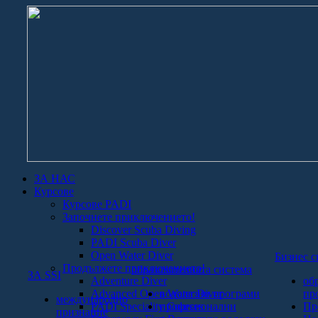
ЗА НАС
Курсове
Курсове PADI
Започнете приключението!
Discover Scuba Diving
PADI Scuba Diver
Open Water Diver
Бизнес
с
Продължете приключението!
образователната система
ЗА SSI
Adventure Diver
об
Advanced Open Water Diver
водолазни програми
пр
международно
PADI Speciality Courses
професионални
Пр
признание