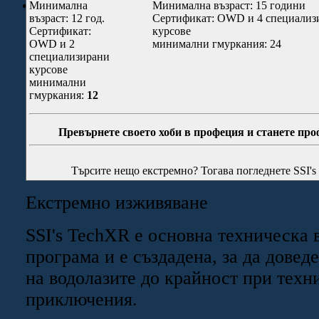
Галерия
Минимална
Минимална възраст: 15 години
възраст: 12 год.
Сертификат: OWD и 4 специализ
Сертификат:
курсове
OWD и 2
минимални гмуркания: 24
специализирани
курсове
минимални
гмуркания:
12
Превърнете своето хоби в профеция и станете про
Търсите нещо екстремно? Тогава погледнете SSI's
Екстремно изживяване
SSI's TechXR е основна техническа 
програма и е създадена, за да довед
на водолазите до крайност при техн
приключения.