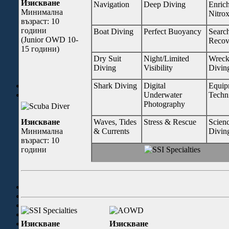
Гмуркане с шнорхел
Изискване
Navigation
Deep Diving
Enric
Фрий Дайвинг Програми
Минимална
Nitro
Програми За Деца
възраст: 10
Scuba Rangers
години
Boat Diving
Perfect Buoyancy
Searc
Scuba Rangers Club
(Junior OWD 10-
Recov
SSI Junior Diving Programs
15 години)
SSI Програми За Дами
Dry Suit
Night/Limited
Wrec
SSI Програми За Възрастни
Diving
Visibility
Divin
Курсове в София
Техническо гмуркане
Shark Diving
Digital
Equip
Потънали кораби
Underwater
Techn
Щ-210
Photography
ПЛК-43 "НАПОРИСТИ"
Изискване
Waves, Tides
Stress & Rescue
Scienc
Родина
Минимална
& Currents
Divin
Жак Фресине
възраст: 10
Мопанг
години
Сафак
Пелеш
Кампидолио
Пионер
Екипировка
Цени
Dive Spots
F.A.Q.
За Контакти
Изискване
Изискване