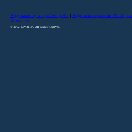
Водолазен център Diving BG
|
Водолазни курсове PADI
|
По
Контакти
© 2012. Diving BG All Rights Reserved.