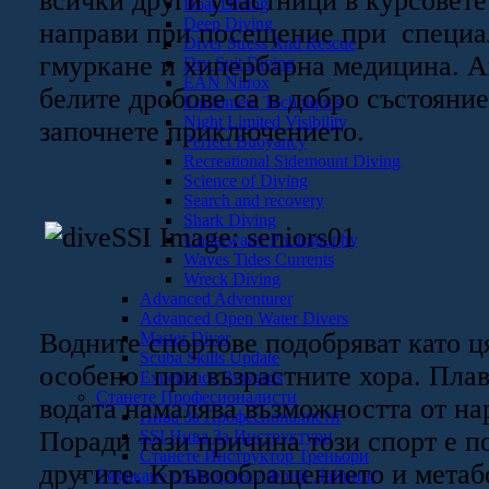
всички други участници в курсовете
Boat Diving
Deep Diving
направи при посещение при специа
Diver Stress And Rescue
гмуркане и хипербарна медицина. А
Dry Suit Diving
EAN Nitrox
белите дробове са в добро състояние
Equipment Techniques
Night Limited Visibility
започнете приключението.
Perfect Buoyancy
Recreational Sidemount Diving
Science of Diving
Search and recovery
Shark Diving
Underwater Photography
Waves Tides Currents
Wreck Diving
Advanced Adventurer
Advanced Open Water Divers
Водните спортове подобряват като ц
Master Diver
Scuba Skills Update
особено при възрастните хора. Плав
Experience Rewards
Станете Професионалисти
водата намалява възможността от на
Нива За Професионалисти
Поради тази причина този спорт е п
SSI Нива За Инструктури
Станете Инструктор Треньори
другите. Кръвообращението и метаб
Гмуркане с Шнорхел / Фрий Дайвинг