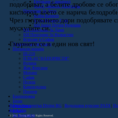
Гмуркане с шнорхел
подобряват, а белите дробове се обог
Фрий Дайвинг Програми
кислород, което се нарича белодроб
Програми За Деца
Scuba Rangers
Чрез гмуркането дори подобрявате с
Scuba Rangers Club
SSI Junior Diving Programs
мускулите си.
SSI Програми За Дами
SSI Програми За Възрастни
Курсове в София
Гмурнете се в един нов свят!
Техническо гмуркане
Потънали кораби
Щ-210
ПЛК-43 "НАПОРИСТИ"
Родина
Жак Фресине
Мопанг
Сафак
Пелеш
Кампидолио
Пионер
Екипировка
Цени
Водолазен център Diving BG
|
Водолазни курсове PADI
|
По
Dive Spots
Контакти
F.A.Q.
За Контакти
© 2012. Diving BG All Rights Reserved.