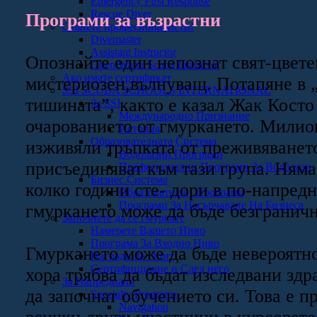
Emergency First Response
Rescue Diver
Програми за възрастни
Станете професионалисти!
Divemaster
Assistant Instructor
Опознайте един непознат свят-цвете
Open Water Scuba Instructor
Ако имате сертификат
мистериозен,вълнуващ. Потапяне в „
SSI SCUBA SCHOOLS INTERNATIONAL
тишината”, както е казал Жак Косто 
За SSI
Международно Признание
очарованието от гмуркането. Милион
История
Образователната Система
изживяли тръпката от преживяванет
Водолазни Програми
присъединяват към тази група. Няма
Професионални Програми За Водолази
Бизнес Система
колко години сте- дори в по-напредн
Образователни Програми
Програми За Насърчаване На Бизнеса
гмуркането може да бъде безграничн
Започнете да се гмуркате
Намерете Вашето Ниво
Програма За Входно Ниво
Гмуркането може да бъде невероятно
Награди За Опит
Сертифициране и След него
хора трябва да бъдат изследвани зд
За Напреднали
да започнат обучението си. Това е п
Specialty Programs
Navigation